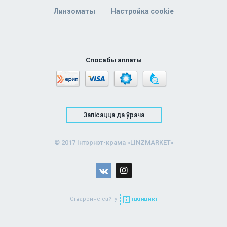
Линзоматы
Настройка cookie
Спосабы аплаты
Запісацца да ўрача
© 2017 Інтэрнэт-крама «LINZMARKET»
Стварэнне сайту