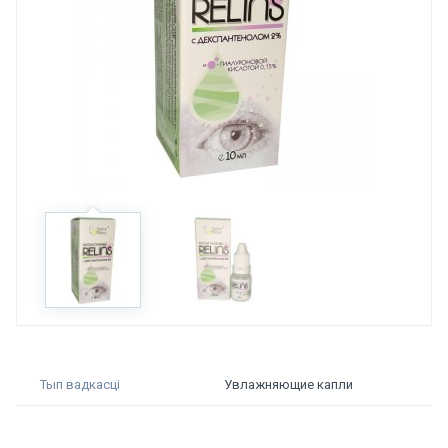
Тып вадкасці
Увлажняющие капли
Колькасць