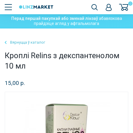
0
Перад першай пакупкай або зменай лінзаў
абавязкова
прайдзіце агляд у афтальмолага
Вярнуцца ў каталог
Кроплі Relins з декспантенолом
10 мл
15,00 р.