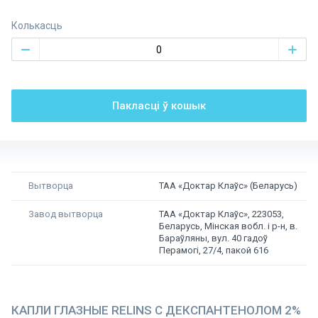
Колькасць
Пакласці ў кошык
Зніжка пастаянным кліентам
3%
Пакласці ў кошык
Вытворца
ТАА «Доктар Клаўс» (Беларусь)
Завод вытворца
ТАА «Доктар Клаўс», 223053,
Беларусь, Мінская вобл. і р-н, в.
Бараўляны, вул. 40 гадоў
Перамогі, 27/4, пакой 616
КАПЛИ ГЛАЗНЫЕ RELINS С ДЕКСПАНТЕНОЛОМ 2%