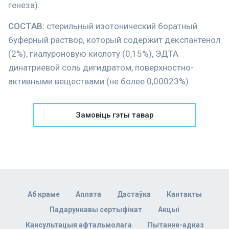
генеза).
СОСТАВ:
стерильный изотонический боратный
буферный раствор, который содержит декспантенол
(2%), гиалуроновую кислоту (0,15%), ЭДТА
динатриевой соль дигидратом, поверхностно-
активными веществами (не более 0,00023%).
Замовіць гэты тавар
Аб краме
Аплата
Дастаўка
Кантакты
Падарункавы сертыфікат
Акцыі
Кансультацыя афтальмолага
Пытанне-адказ