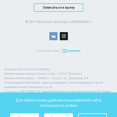
Записаться к врачу
© 2017 Интернет-магазин «LINZMARKET»
Создание сайта
Интернет-магазин Linzmarket.by
Наименование юридического лица – ЧТУП "Оптишоп"
Юридический адрес – 230012, г. Гродно, ул. Доватора, д.8
Регистрационный номер, дата регистрации, регистрирующий орган –
Администрация Ленинского р-на,
г. Гродно, УНП 591051720. Зарегистрирован в торговом реестре 18 ноября
2015 г.
Для обеспечения удобства пользователей сайта
используются cookies
В торговом реестре с 18 ноября 2015 г.
Регистрация № 255425, Гродненский городской исполнительный комитет
Часы работы: Заказ онлайн – 24 часа