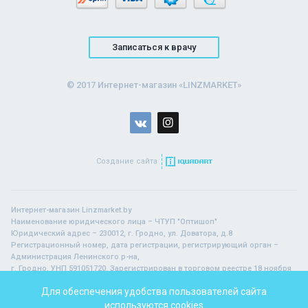
Записаться к врачу
© 2017 Интернет-магазин «LINZMARKET»
Создание сайта
Интернет-магазин Linzmarket.by
Наименование юридического лица – ЧТУП "Оптишоп"
Юридический адрес – 230012, г. Гродно, ул. Доватора, д.8
Регистрационный номер, дата регистрации, регистрирующий орган –
Администрация Ленинского р-на,
г. Гродно, УНП 591051720. Зарегистрирован в торговом реестре 18 ноября
2015 г.
Для обеспечения удобства пользователей сайта
используются cookies
В торговом реестре с 18 ноября 2015 г.