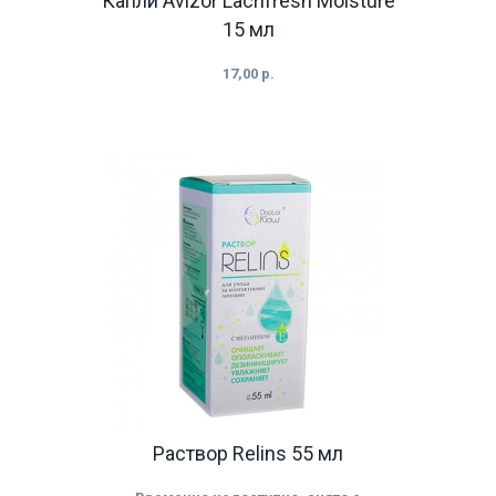
Капли Avizor Lacrifresh Moisture
15 мл
17,00 р.
Раствор Relins 55 мл